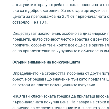
артикулите втора употреба на около половината от
ако са в добро състояние. За по-стари артикули се
цената за препродажба на 25% от първоначалната с
остаряло – на 10%.
Съществуват изключения, особено за дизайнерски п
предмети, чиято стойност често нараства с времето
продукти, особено тези, които все още са в оригинал
са по-привлекателни за купувачите и обикновено им
Обърни внимание на конкуренцията
Определянето на стойността, посочена от други по
обект, е от решаващо значение, тъй като предлага 
са готови да платят потенциалните купувачи.
Избягвай класическата грешка да прилагаш висока 
първоначалната покупна цена. На пазара на стоки 
значение да се следят тенденциите в търсенето, за 