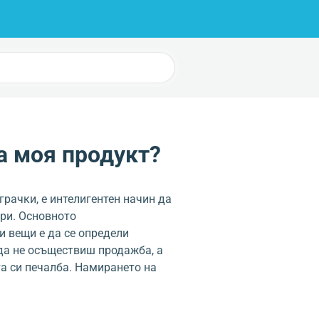
а моя продукт?
грачки, е интелигентен начин да
ари. Основното
 вещи е да се определи
 да не осъществиш продажба, а
а си печалба. Намирането на