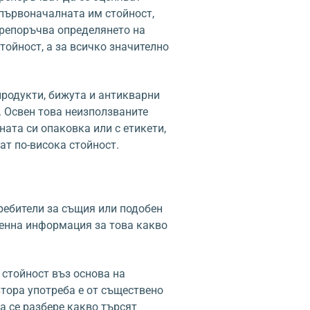
 първоначалната им стойност,
 препоръчва определянето на
тойност, а за всичко значително
родукти, бижута и антикварни
. Освен това неизползваните
ната си опаковка или с етикети,
ат по-висока стойност.
требители за същия или подобен
ценна информация за това какво
стойност въз основа на
втора употреба е от съществено
да се разбере какво търсят