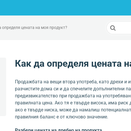
Search
а определя цената на моя продукт?
For
Как да определя цената н
Продажбата на вещи втора употреба, като дрехи и и
разчистите дома си и да спечелите допълнителни п
предизвикателство при продажбата на употребявани
правилната цена. Ако тя е твърде висока, има риск
ако е твърде ниска, може да намалиш потенциалнат
правилния баланс е от ключово значение.
Разбери цената на дребно на продукта