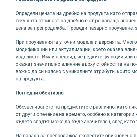
Определи цената на дребно на продукта като отпра
текущата стойност на дребно е от решаващо значен
цена за препродажба. Проведи пазарно проучване, з
При проучванията уточни модела и версията. Много
модификации или актуализации, което оказва влиян
изделието. Имай предвид, че редките функции или 
окажат значително влияние върху стойността на по-
важно да си наясно с уникалните атрибути, които м
на продукта.
Погледни обективно
Обезценяването на предметите е различно, като няк
от други с течение на времето, особено в категории
където спадът може да бъде значителен, след като т
На пазара за препродажба експертите обикновено п