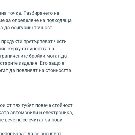
вна точка. Разбирането на
ие за определяне на подходяща
а да осигуриш точност.
 продукти претърпяват чести
ие върху стойността на
ограничените бройки могат да
старите изделия. Ето защо е
огат да повлияят на стойността
ои от тях губят повече стойност
 като автомобили и електроника,
е вече не се считат за нови.
репоръчват да се оценяват