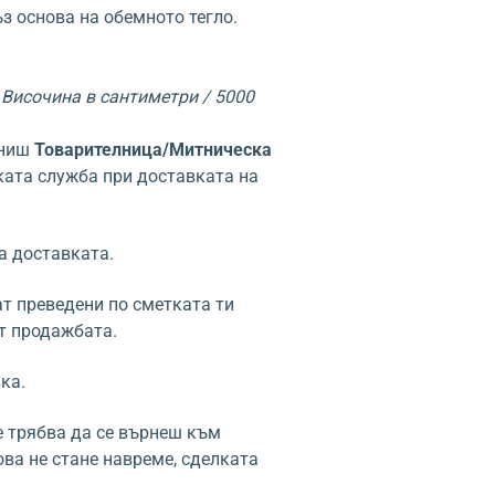
з основа на обемното тегло.
Височина в сантиметри / 5000
лниш
Товарителница/Митническа
ката служба при доставката на
а доставката.
ат преведени по сметката ти
т продажбата.
ка.
е трябва да се върнеш към
ова не стане навреме, сделката