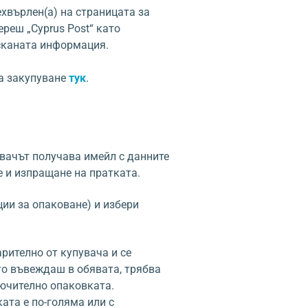
ехвърлен(а) на страницата за
реш „Cyprus Post“ като
сканата информация.
а закупуване
тук
.
вачът получава имейл с данните
е и изпращане на пратката.
ии за опаковане) и избери
рително от купувача и се
то въвеждаш в обявата, трябва
лючително опаковката.
ката е по-голяма или с