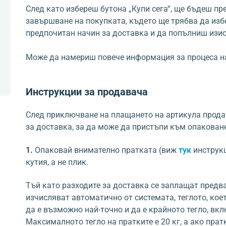
След като избереш бутона „Купи сега“, ще бъдеш пр
завършване на покупката, където ще трябва да избе
предпочитан начин за доставка и да попълниш изи
Може да намериш повече информация за процеса н
Инструкции за продавача
След приключване на плащането на артикула прода
за доставка, за да може да пристъпи към опакован
1.
Опаковай внимателно пратката (виж
тук
инструкц
кутия, а не плик.
Тъй като разходите за доставка се заплащат предва
изчисляват автоматично от системата, теглото, кое
да е възможно най-точно и да е крайното тегло, вк
Максималното тегло на пратките е 20 кг, а ако прат