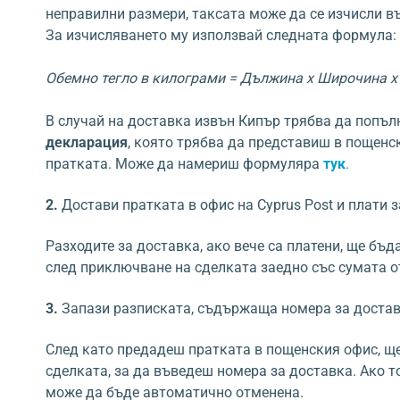
неправилни размери, таксата може да се изчисли въ
За изчисляването му използвай следната формула:
Обемно тегло в килограми = Дължина х Широчина х 
В случай на доставка извън Кипър трябва да попъ
декларация
, която трябва да представиш в пощенс
пратката. Може да намериш формуляра
тук
.
2.
Достави пратката в офис на Cyprus Post и плати з
Разходите за доставка, ако вече са платени, ще бъд
след приключване на сделката заедно със сумата о
3.
Запази разписката, съдържаща номера за достав
След като предадеш пратката в пощенския офис, щ
сделката, за да въведеш номера за доставка. Ако т
може да бъде автоматично отменена.