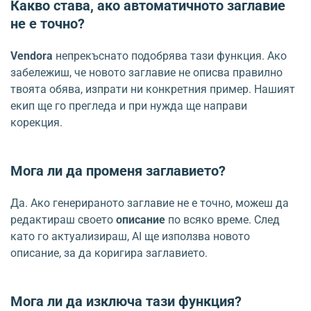
Какво става, ако автоматичното заглавие
не е точно?
Vendora
непрекъснато подобрява тази функция. Ако
забележиш, че новото заглавие не описва правилно
твоята обява, изпрати ни конкретния пример. Нашият
екип ще го прегледа и при нужда ще направи
корекция.
Мога ли да променя заглавието?
Да. Ако генерираното заглавие не е точно, можеш да
редактираш своето
описание
по всяко време. След
като го актуализираш, AI ще използва новото
описание, за да коригира заглавието.
Мога ли да изключа тази функция?