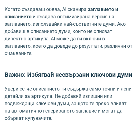
Когато създаваш обява, AI сканира
заглавието и
описанието
и създава оптимизирана версия на
заглавието, използвайки най-съответните думи. Ако
добавиш в описанието думи, които не описват
директно артикула, AI може да ги включи в
заглавието, което да доведе до резултати, различни от
очакваните.
Важно: Избягвай несвързани ключови думи
Увери се, че описанието ти съдържа само точни и ясни
детайли за артикула. Не добавяй излишни или
подвеждащи ключови думи, защото те пряко влияят
на автоматично генерираното заглавие и могат да
объркат купувачите.