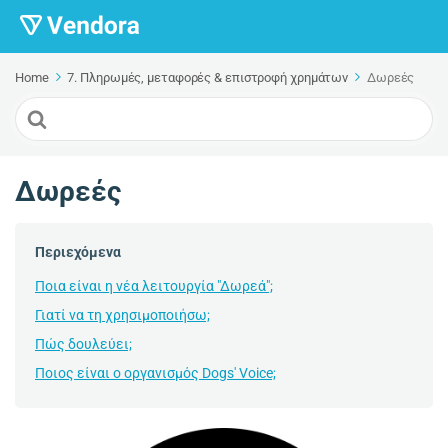
Home
7. Πληρωμές, μεταφορές & επιστροφή χρημάτων
Δωρεές
Search
For
Δωρεές
Περιεχόμενα
Ποια είναι η νέα λειτουργία "Δωρεά";
Γιατί να τη χρησιμοποιήσω;
Πώς δουλεύει;
Ποιος είναι ο οργανισμός Dogs' Voice;